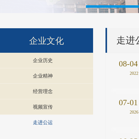
走进
企业文化
企业历史
08-04
2022
企业精神
经营理念
07-01
视频宣传
2026
走进公运