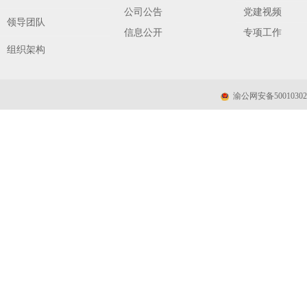
公司公告
党建视频
领导团队
信息公开
专项工作
组织架构
渝公网安备50010302