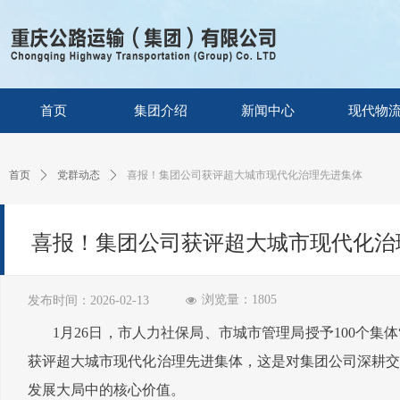
首页
集团介绍
新闻中心
现代物
首页
ꄲ
党群动态
ꄲ
喜报！集团公司获评超大城市现代化治理先进集体
喜报！集团公司获评超大城市现代化治
浏览量：
1805
发布时间：
2026-02-13
넶
1月26日，市人力社保局、市城市管理局授予100个
获评超大城市现代化治理先进集体，这是对集团公司深耕
发展大局中的核心价值。