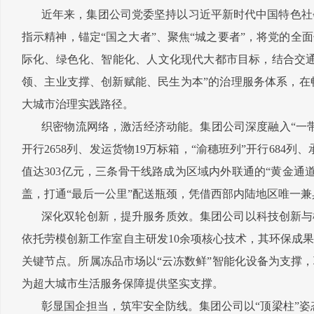
近年来，集团公司党委坚持以习近平新时代中国特色社
指示精神，锚定“国之大者”、聚焦“城之要者”，将党的全
际化、绿色化、智能化、人文化现代大都市目标，结合交通
领、主业支撑、创新赋能、民生为本”的治理服务体系，
大城市治理实践路径。
织密物流网络，激活经济动能。集团公司深度融入“一
开行2658列、发运货物19万标箱，“渝穗班列”开行684列
值达303亿元，三条骨干线路成为区域内外联通的“黄金
盖，打通“最后一公里”配送瓶颈，凭借西部内陆地区唯一兼
深化双轮创新，提升服务质效。集团公司以科技创新与
依托劳模创新工作室自主研发10余项核心技术，其环保成
关键节点。所属冻品市场以“云冻数鲜”智能化设备为支撑
为超大城市生活服务保障提供坚实支撑。
彰显国企担当，筑牢安全防线。集团公司以“顶梁柱”姿