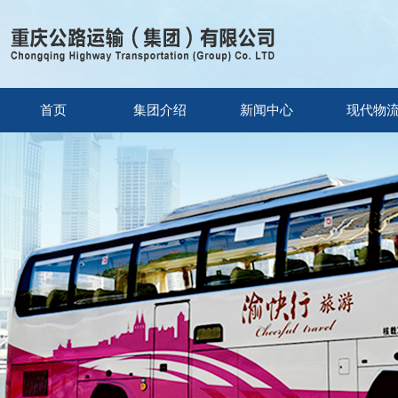
首页
集团介绍
新闻中心
现代物