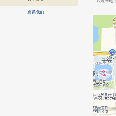
欢迎来电
联系我们